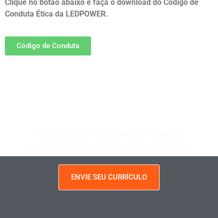
Clique no botão abaixo e faça o download do Código de
Conduta Ética da LEDPOWER.
Código de Conduta
Trabalhe Conosco
Você tem o perfil da
LEDPOWER
? Estamos
sempre em busca de profissionais qualificados.
ENVIE SEU CURRÍCULO