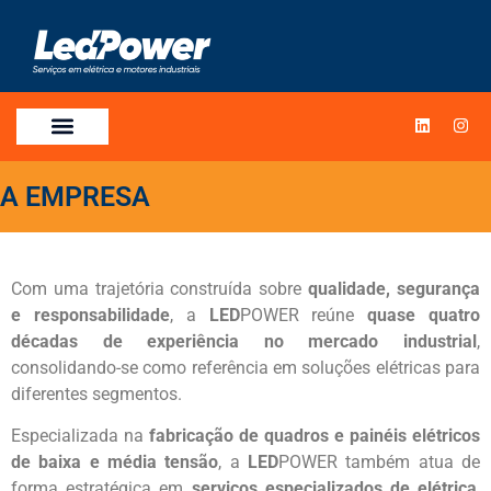
A EMPRESA
Com uma trajetória construída sobre
qualidade, segurança
e responsabilidade
, a
LED
POWER reúne
quase quatro
décadas de experiência no mercado industrial
,
consolidando-se como referência em soluções elétricas para
diferentes segmentos.
Especializada na
fabricação de quadros e painéis elétricos
de baixa e média tensão
, a
LED
POWER também atua de
forma estratégica em
serviços especializados de elétrica
,