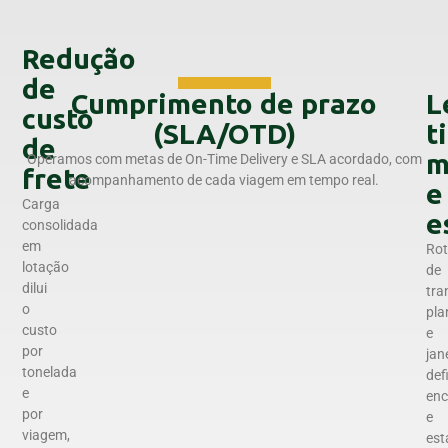
Redução
de
Cumprimento de prazo
L
custo
(SLA/OTD)
t
de
m
Operamos com metas de On-Time Delivery e SLA acordado, com
frete
acompanhamento de cada viagem em tempo real.
e
Carga
e
consolidada
em
Rot
lotação
de
dilui
tra
o
pla
custo
e
por
jan
tonelada
def
e
en
por
e
viagem,
est