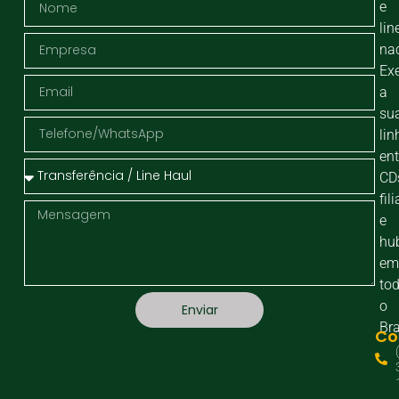
e
lin
nac
Ex
a
su
lin
ent
CD
fili
e
hu
e
to
o
Enviar
Bra
Co