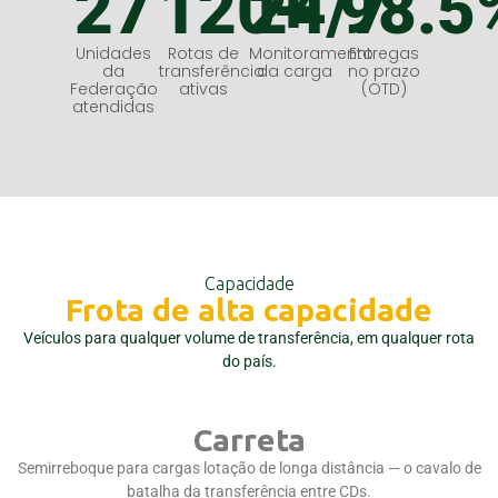
27
120
24
+
/7
98.5
Unidades
Rotas de
Monitoramento
Entregas
da
transferência
da carga
no prazo
Federação
ativas
(OTD)
atendidas
Capacidade
Frota de alta capacidade
Veículos para qualquer volume de transferência, em qualquer rota
do país.
Carreta
Semirreboque para cargas lotação de longa distância — o cavalo de
batalha da transferência entre CDs.