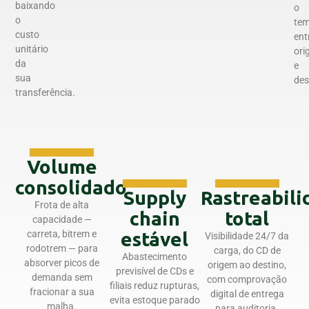
baixando
o
o
te
custo
ent
unitário
ori
da
e
sua
des
transferência.
Volume
consolidado
Supply
Rastreabil
Frota de alta
chain
total
capacidade —
carreta, bitrem e
estável
Visibilidade 24/7 da
rodotrem — para
carga, do CD de
Abastecimento
absorver picos de
origem ao destino,
previsível de CDs e
demanda sem
com comprovação
filiais reduz rupturas,
fracionar a sua
digital de entrega
evita estoque parado
malha.
para auditoria.