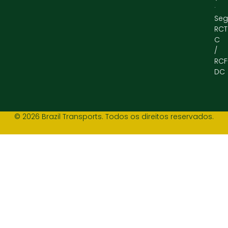
·
Seg
RCT
C
/
RCF
DC
© 2026 Brazil Transports. Todos os direitos reservados.